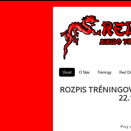
Úvod
O Nás
Tréningy
Red D
ROZPIS TRÉNINGO
22.
Prvý 